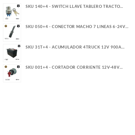
SKU 140+4 - SWITCH LLAVE TABLERO TRACTO
REFORZADO TER. PALETA ROSCA LARGA 4T
SKU 050+4 - CONECTOR MACHO 7 LINEAS 6-24V
40A 4TRUCK
SKU 31T+4 - ACUMULADOR 4TRUCK 12V 900A
SERVICIO PESADO (+)(-) CASCO (5)(G)
SKU 001+4 - CORTADOR CORRIENTE 12V-48V
300A 2T Y GUIA PERILLA ROJA 4TRUCK