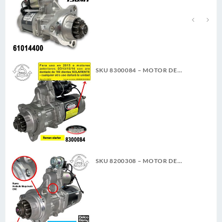
CW 7.3KW NUEVA DELCO REMY
GENUINO
SKU 8300084 – MOTOR DE
ARRANQUE 39MT 12V 11D PLGR
CW REMAN DELCO REMY
SKU 8200308 – MOTOR DE
ARRANQUE 39MT 12V 11D PLGR
CW 7.3KW NUEVA DELCO REMY
ORIGINAL