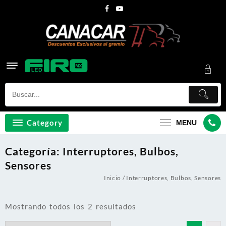
Skip
to
content
Category
MENU
Categoría:
Interruptores, Bulbos,
Sensores
Inicio
/ Interruptores, Bulbos, Sensores
Mostrando todos los 2 resultados