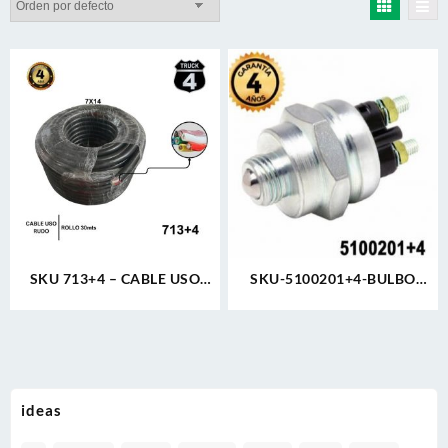
SKU 713+4 – CABLE USO
SKU-5100201+4-BULBO
RUDO 7X14 X (30) MTS.=
REVERSA 2 TORNILLOS
(7X14) 4TRUCK
TRACTOCAMION
REFORZADO
ideas