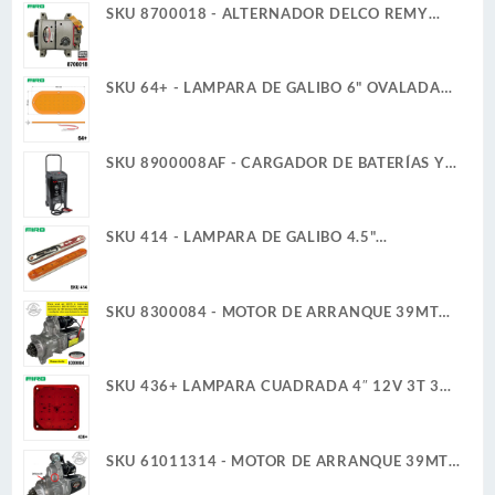
SKU 8700018 - ALTERNADOR DELCO REMY
35SI 12V 140A IR/IF CUADRAMON
SKU 64+ - LAMPARA DE GALIBO 6" OVALADA
12V 6W 36 LED AMBAR ULTRA PLANA
SKU 8900008AF - CARGADOR DE BATERÍAS Y
ARRANCADOR 12V 2A/6A 40A/200A
SCHUMACHER
SKU 414 - LAMPARA DE GALIBO 4.5"
RECTANGULAR 12V 1W 6 LED AMBAR ULTRA
PLANA
SKU 8300084 - MOTOR DE ARRANQUE 39MT
12V 11D PLGR CW REMAN DELCO REMY
SKU 436+ LAMPARA CUADRADA 4″ 12V 3T 30
LED ROJO ALTA/BAJA ULTRA PLANA
SKU 61011314 - MOTOR DE ARRANQUE 39MT
12V 11D PLGR CW 7.3KW REMAN DELCO