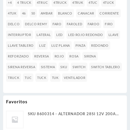
+4
4 TRUCK
4TRUC
4TRUCK
4TRUK
4TUC
4TUCK
4TUK
46
50
AMBAR
BLANCO
CANACAR
CORRIENTE
DELCO
DELCO REMY
FARO
FAROLED
FAROO
FIRO
INTERRUPTOR
LATERAL
LED
LED ROJO REDONDO
LLAVE
LLAVE TABLERO
LUZ
LUZ PLANA
PINZA
REDONDO
REFORZADO
REVERSA
ROJO
ROSA
SIRENA
SIRENA REVERSA
SISTEMA
SKU
SWITCH
SWITCH TABLERO
TRUCK
TUC
TUCK
TUK
VENTILADOR
Favoritos
SKU 8600314 - ALTERNADOR 28SI 12V 200A
CUADRAMON DELCO REMY GENUINO