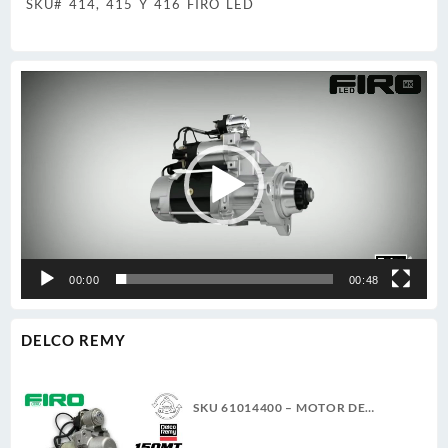
SKU# 414, 415 Y 416 FIRO LED
Reproductor
de
vídeo
00:00
00:48
DELCO REMY
SKU 61014400 – MOTOR DE
ARRANQUE 150MT 12V 11D PLGR