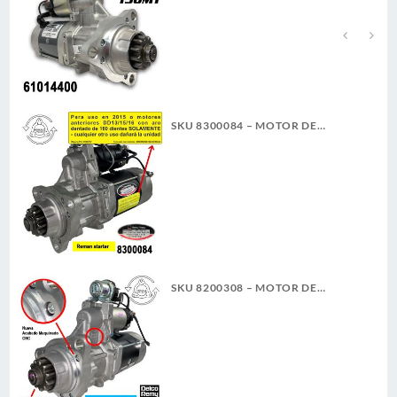
CW 7.3KW NUEVA DELCO REMY
GENUINO
SKU 8300084 – MOTOR DE
ARRANQUE 39MT 12V 11D PLGR
CW REMAN DELCO REMY
SKU 8200308 – MOTOR DE
ARRANQUE 39MT 12V 11D PLGR
CW 7.3KW NUEVA DELCO REMY
ORIGINAL