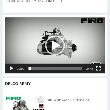
SKU# 414, 415 Y 416 FIRO LED
Reproductor
de
vídeo
00:00
00:48
DELCO REMY
SKU 61014400 – MOTOR DE
ARRANQUE 150MT 12V 11D PLGR