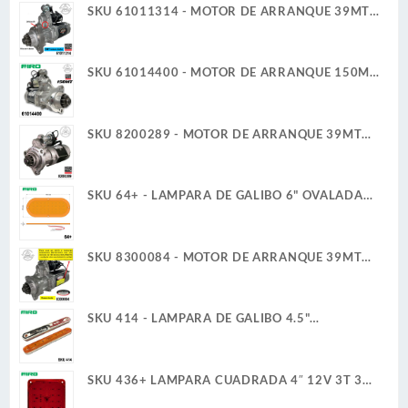
SKU 61011314 - MOTOR DE ARRANQUE 39MT
12V 11D PLGR CW 7.3KW REMAN DELCO
REMY
SKU 61014400 - MOTOR DE ARRANQUE 150MT
12V 11D PLGR CW 7.3KW NUEVA DELCO REMY
GENUINO
SKU 8200289 - MOTOR DE ARRANQUE 39MT
12V 11D PLGR CW 7.3KW CUELLO FIJO DELCO
REMY
SKU 64+ - LAMPARA DE GALIBO 6" OVALADA
12V 6W 36 LED AMBAR ULTRA PLANA
SKU 8300084 - MOTOR DE ARRANQUE 39MT
12V 11D PLGR CW REMAN DELCO REMY
SKU 414 - LAMPARA DE GALIBO 4.5"
RECTANGULAR 12V 1W 6 LED AMBAR ULTRA
PLANA
SKU 436+ LAMPARA CUADRADA 4″ 12V 3T 30
LED ROJO ALTA/BAJA ULTRA PLANA