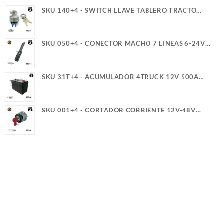
SKU 140+4 - SWITCH LLAVE TABLERO TRACTO
REFORZADO TER. PALETA ROSCA LARGA 4T
SKU 050+4 - CONECTOR MACHO 7 LINEAS 6-24V
40A 4TRUCK
SKU 31T+4 - ACUMULADOR 4TRUCK 12V 900A
SERVICIO PESADO (+)(-) CASCO (5)(G)
SKU 001+4 - CORTADOR CORRIENTE 12V-48V
300A 2T Y GUIA PERILLA ROJA 4TRUCK