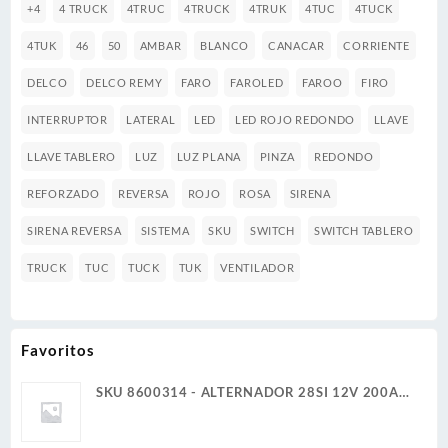
+4
4 TRUCK
4TRUC
4TRUCK
4TRUK
4TUC
4TUCK
4TUK
46
50
AMBAR
BLANCO
CANACAR
CORRIENTE
DELCO
DELCO REMY
FARO
FAROLED
FAROO
FIRO
INTERRUPTOR
LATERAL
LED
LED ROJO REDONDO
LLAVE
LLAVE TABLERO
LUZ
LUZ PLANA
PINZA
REDONDO
REFORZADO
REVERSA
ROJO
ROSA
SIRENA
SIRENA REVERSA
SISTEMA
SKU
SWITCH
SWITCH TABLERO
TRUCK
TUC
TUCK
TUK
VENTILADOR
Favoritos
SKU 8600314 - ALTERNADOR 28SI 12V 200A
CUADRAMON DELCO REMY GENUINO