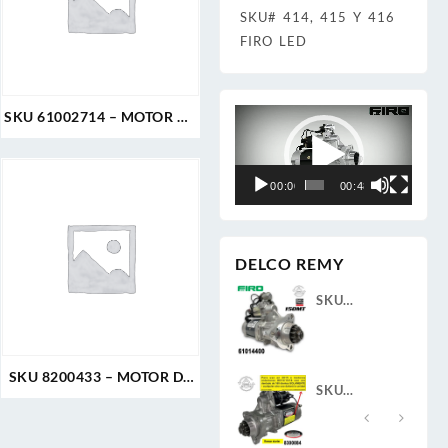
SKU# 414, 415 Y 416
FIRO LED
Reproductor
SKU 61002714 – MOTOR DE
de
ARRANQUE 39MT 12V 11D
vídeo
8/10 PLR CW 7.3KW SAE 3
CUELLO ROTATIVO DELCO
00:00
00:48
REMY GENUINO
DELCO REMY
SKU
SKU
4400 –
61011314 –
61014400 –
R DE
MOTOR DE
MOTOR DE
ANQUE
ARRANQUE
ARRANQUE
SKU 8200433 – MOTOR DE
T 12V
39MT 12V
150MT 12V
SKU
SKU
ARRANQUE 39MT 12V 12D
PLGR
11D PLGR
11D PLGR
084 –
8700018 –
8300084 –
8/10 PLGR CW 7.3KW SAE 3
.3KW
CW 7.3KW
CW 7.3KW
R DE
ALTERNADOR
MOTOR DE
CUELLO ROTATIVO DELCO
VA
REMAN
NUEVA