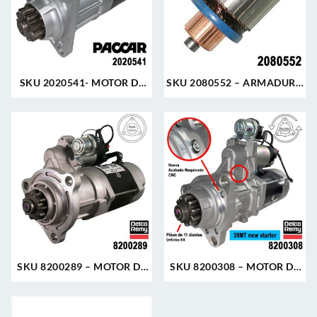
SKU 2020541- MOTOR DE
SKU 2080552 – ARMADURA
ARRANQUE PACCAR 39MT
HITACHI 12V 8D NISSAN
12V 11D PLGR CW REMAN
SENTRA MAXIMA INFINITI
SKU
6101
MOTO
ARR
SKU 8200289 – MOTOR DE
SKU 8200308 – MOTOR DE
150M
SKU
ARRANQUE 39MT 12V 11D
ARRANQUE 39MT 12V 11D
11D 
8300
PLGR CW 7.3KW CUELLO
PLGR CW 7.3KW NUEVA
CW 7
MOTO
FIJO DELCO REMY
DELCO REMY ORIGINAL
NUE