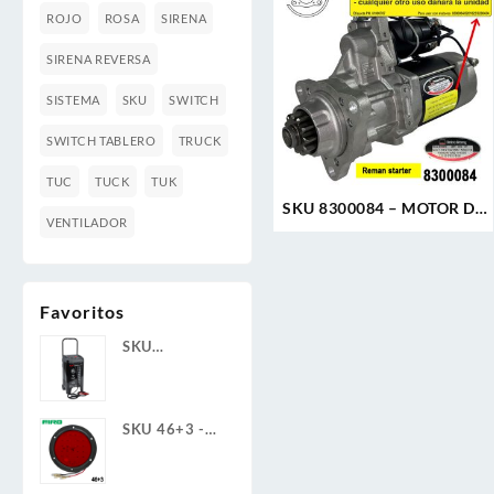
ROJO
ROSA
SIRENA
SIRENA REVERSA
SISTEMA
SKU
SWITCH
SWITCH TABLERO
TRUCK
TUC
TUCK
TUK
SKU 8300084 – MOTOR DE
VENTILADOR
ARRANQUE 39MT 12V 11D
PLGR CW REMAN DELCO
REMY
Favoritos
SKU
8900008AF -
CARGADOR
DE BATERÍAS
SKU 46+3 -
Y
LAMPARA
ARRANCADOR
REDONDA 4"
12V 2A/6A