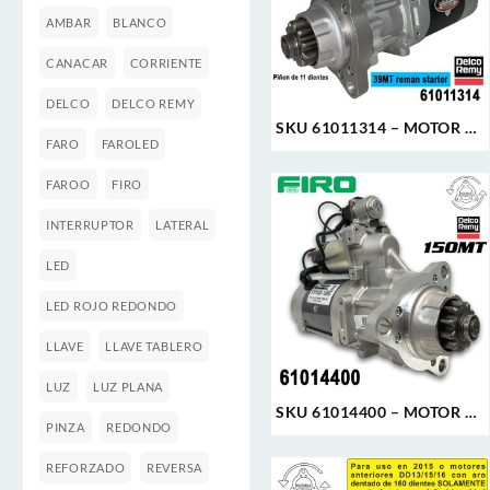
AMBAR
BLANCO
CANACAR
CORRIENTE
DELCO
DELCO REMY
SKU 61011314 – MOTOR DE
FARO
FAROLED
ARRANQUE 39MT 12V 11D
PLGR CW 7.3KW REMAN
FAROO
FIRO
DELCO REMY
INTERRUPTOR
LATERAL
LED
LED ROJO REDONDO
LLAVE
LLAVE TABLERO
LUZ
LUZ PLANA
SKU 61014400 – MOTOR DE
PINZA
REDONDO
ARRANQUE 150MT 12V 11D
PLGR CW 7.3KW NUEVA
REFORZADO
REVERSA
DELCO REMY GENUINO