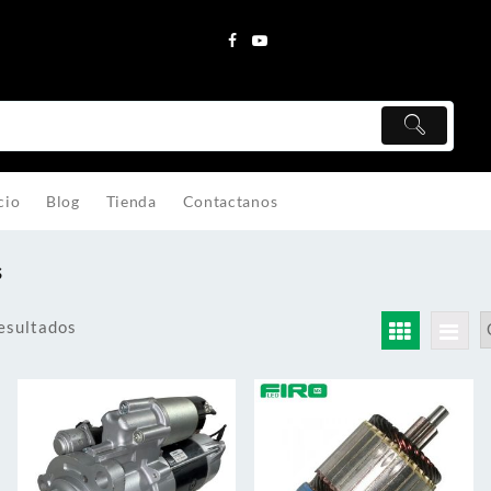
cio
Blog
Tienda
Contactanos
s
esultados