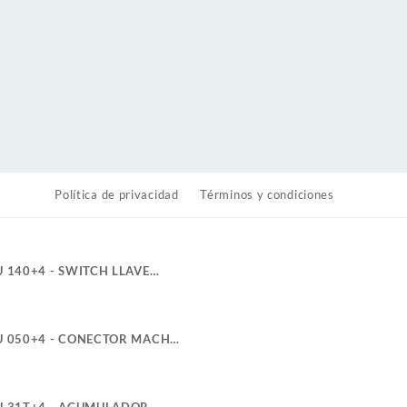
Política de privacidad
Términos y condiciones
U 140+4 - SWITCH LLAVE
BLERO TRACTO REFORZADO
TER. PALETA ROSCA LARGA 4T
U 050+4 - CONECTOR MACHO
LINEAS 6-24V 40A 4TRUCK
U 31T+4 - ACUMULADOR