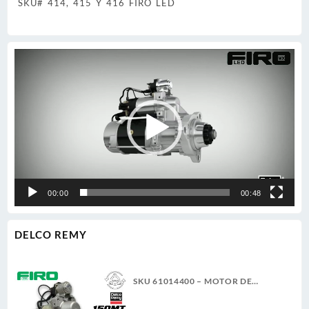
SKU# 414, 415 Y 416 FIRO LED
Reproductor
de
vídeo
00:00
00:48
DELCO REMY
SKU 61014400 – MOTOR DE
ARRANQUE 150MT 12V 11D PLGR