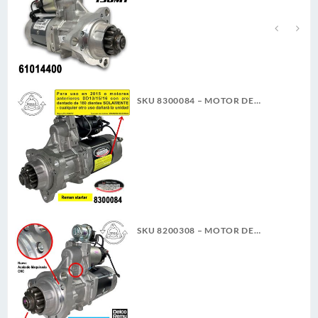
CW 7.3KW NUEVA DELCO REMY
GENUINO
SKU 8300084 – MOTOR DE
ARRANQUE 39MT 12V 11D PLGR
CW REMAN DELCO REMY
SKU 8200308 – MOTOR DE
ARRANQUE 39MT 12V 11D PLGR
CW 7.3KW NUEVA DELCO REMY
ORIGINAL