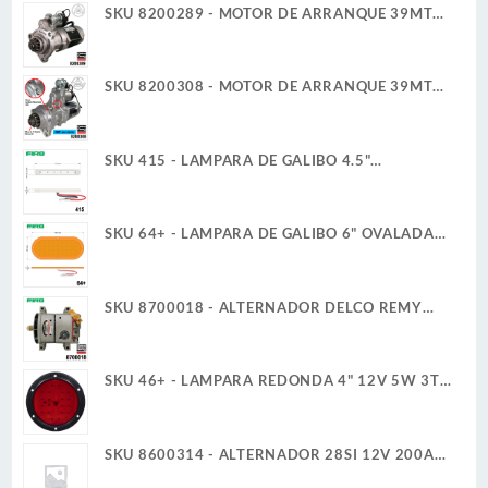
SKU 8200289 - MOTOR DE ARRANQUE 39MT
12V 11D PLGR CW 7.3KW CUELLO FIJO DELCO
REMY
SKU 8200308 - MOTOR DE ARRANQUE 39MT
12V 11D PLGR CW 7.3KW NUEVA DELCO REMY
ORIGINAL
SKU 415 - LAMPARA DE GALIBO 4.5"
RECTANGULAR 12V 1W 6 BLANCO ULTRA
PLANA
SKU 64+ - LAMPARA DE GALIBO 6" OVALADA
12V 6W 36 LED AMBAR ULTRA PLANA
SKU 8700018 - ALTERNADOR DELCO REMY
35SI 12V 140A IR/IF CUADRAMON
SKU 46+ - LAMPARA REDONDA 4" 12V 5W 3T
30 LED ROJO ALTA/BAJA ULTRA PLANA
SKU 8600314 - ALTERNADOR 28SI 12V 200A
CUADRAMON DELCO REMY GENUINO