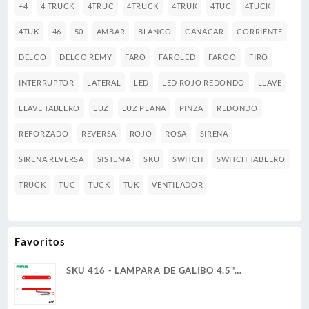
+4
4 TRUCK
4TRUC
4TRUCK
4TRUK
4TUC
4TUCK
4TUK
46
50
AMBAR
BLANCO
CANACAR
CORRIENTE
DELCO
DELCO REMY
FARO
FAROLED
FAROO
FIRO
INTERRUPTOR
LATERAL
LED
LED ROJO REDONDO
LLAVE
LLAVE TABLERO
LUZ
LUZ PLANA
PINZA
REDONDO
REFORZADO
REVERSA
ROJO
ROSA
SIRENA
SIRENA REVERSA
SISTEMA
SKU
SWITCH
SWITCH TABLERO
TRUCK
TUC
TUCK
TUK
VENTILADOR
Favoritos
SKU 416 - LAMPARA DE GALIBO 4.5"
RECTANGULAR 12V 1W 6 LED ROJO ULTRA
PLANA