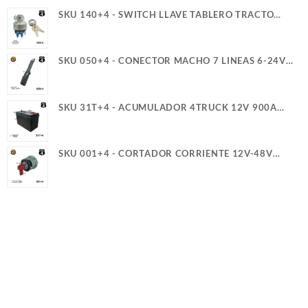
SKU 140+4 - SWITCH LLAVE TABLERO TRACTO
REFORZADO TER. PALETA ROSCA LARGA 4T
SKU 050+4 - CONECTOR MACHO 7 LINEAS 6-24V
40A 4TRUCK
SKU 31T+4 - ACUMULADOR 4TRUCK 12V 900A
SERVICIO PESADO (+)(-) CASCO (5)(G)
SKU 001+4 - CORTADOR CORRIENTE 12V-48V
300A 2T Y GUIA PERILLA ROJA 4TRUCK