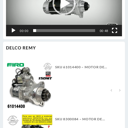
00:00
00:48
DELCO REMY
SKU 61014400 – MOTOR DE
ARRANQUE 150MT 12V 11D PLGR
CW 7.3KW NUEVA DELCO REMY
GENUINO
SKU 8300084 – MOTOR DE
ARRANQUE 39MT 12V 11D PLGR