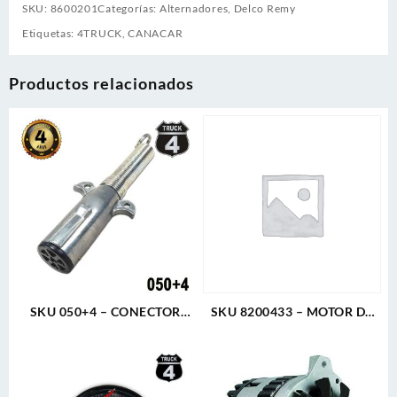
SKU:
8600201
Categorías:
Alternadores
,
Delco Remy
Etiquetas:
4TRUCK
,
CANACAR
Productos relacionados
SKU 050+4 – CONECTOR
SKU 8200433 – MOTOR DE
MACHO 7 LINEAS 6-24V 40A
ARRANQUE 39MT 12V 12D
4TRUCK
8/10 PLGR CW 7.3KW SAE 3
CUELLO ROTATIVO DELCO
REMY GENUINO