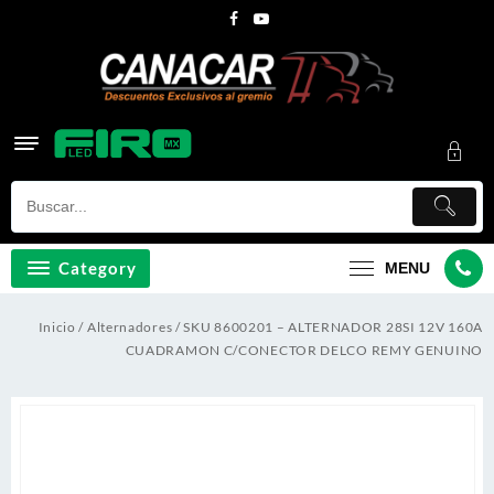
Skip
to
content
Category
MENU
Inicio
/
Alternadores
/ SKU 8600201 – ALTERNADOR 28SI 12V 160A
CUADRAMON C/CONECTOR DELCO REMY GENUINO