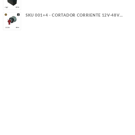
SERVICIO PESADO (+)(-) CASCO (5)(G)
SKU 001+4 - CORTADOR CORRIENTE 12V-48V
300A 2T Y GUIA PERILLA ROJA 4TRUCK