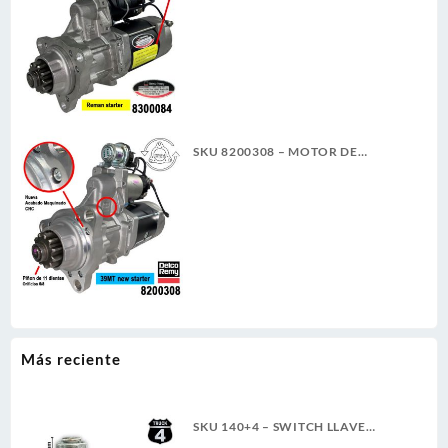
CW REMAN DELCO REMY
SKU 8200308 – MOTOR DE
ARRANQUE 39MT 12V 11D PLGR
CW 7.3KW NUEVA DELCO REMY
ORIGINAL
Más reciente
SKU 140+4 – SWITCH LLAVE
TABLERO TRACTO REFORZADO