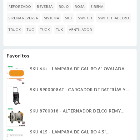
REFORZADO
REVERSA
ROJO
ROSA
SIRENA
SIRENA REVERSA
SISTEMA
SKU
SWITCH
SWITCH TABLERO
TRUCK
TUC
TUCK
TUK
VENTILADOR
Favoritos
SKU 64+ - LAMPARA DE GALIBO 6" OVALADA
12V 6W 36 LED AMBAR ULTRA PLANA
SKU 8900008AF - CARGADOR DE BATERÍAS Y
ARRANCADOR 12V 2A/6A 40A/200A
SCHUMACHER
SKU 8700018 - ALTERNADOR DELCO REMY
35SI 12V 140A IR/IF CUADRAMON
SKU 415 - LAMPARA DE GALIBO 4.5"
RECTANGULAR 12V 1W 6 BLANCO ULTRA