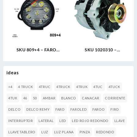
SKU 809+4 – FARO
SKU 1020310 –
REDONDO 9V-32V 27W 4.3″
ALTERNADOR DELCO CS130
9 LED BLANCO GRUESO
12V 105A CW IR/EF
CHEVROLET 1987-1991
ideas
+4
4 TRUCK
4TRUC
4TRUCK
4TRUK
4TUC
4TUCK
4TUK
46
50
AMBAR
BLANCO
CANACAR
CORRIENTE
DELCO
DELCO REMY
FARO
FAROLED
FAROO
FIRO
INTERRUPTOR
LATERAL
LED
LED ROJO REDONDO
LLAVE
LLAVE TABLERO
LUZ
LUZ PLANA
PINZA
REDONDO