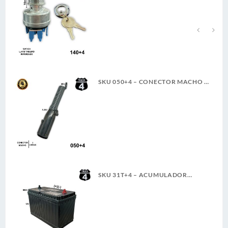
TER. PALETA ROSCA LARGA 4T
A
SKU 050+4 – CONECTOR MACHO 7
LINEAS 6-24V 40A 4TRUCK
SKU 31T+4 – ACUMULADOR
4TRUCK 12V 900A SERVICIO
PESADO (+)(-) CASCO (5)(G)