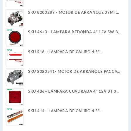
PLANA
SKU 8200289 - MOTOR DE ARRANQUE 39MT
12V 11D PLGR CW 7.3KW CUELLO FIJO DELCO
REMY
SKU 46+3 - LAMPARA REDONDA 4" 12V 5W 3
TERMINALES 30 LED ROJO ALTA/BAJA ULTRA
PLANA
SKU 416 - LAMPARA DE GALIBO 4.5"
RECTANGULAR 12V 1W 6 LED ROJO ULTRA
PLANA
SKU 2020541- MOTOR DE ARRANQUE PACCAR
39MT 12V 11D PLGR CW REMAN
SKU 436+ LAMPARA CUADRADA 4″ 12V 3T 30
LED ROJO ALTA/BAJA ULTRA PLANA
SKU 414 - LAMPARA DE GALIBO 4.5"
RECTANGULAR 12V 1W 6 LED AMBAR ULTRA
PLANA