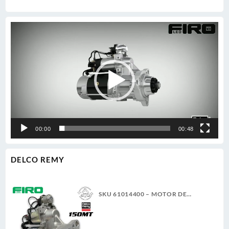
Reproductor
de
vídeo
00:00
00:48
DELCO REMY
SKU 61014400 – MOTOR DE
ARRANQUE 150MT 12V 11D PLGR
CW 7.3KW NUEVA DELCO REMY
GENUINO