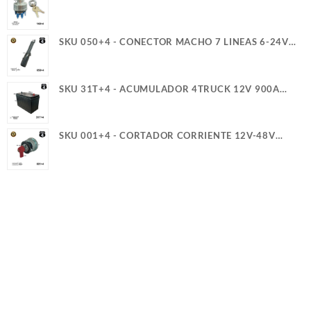
REFORZADO TER. PALETA ROSCA LARGA 4T
SKU 050+4 - CONECTOR MACHO 7 LINEAS 6-24V
40A 4TRUCK
SKU 31T+4 - ACUMULADOR 4TRUCK 12V 900A
SERVICIO PESADO (+)(-) CASCO (5)(G)
SKU 001+4 - CORTADOR CORRIENTE 12V-48V
300A 2T Y GUIA PERILLA ROJA 4TRUCK