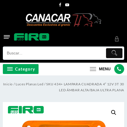
Skip
to
content
Category
MENU
Inicio
/
Luces Planas Led
/ SKU 434+ LAMPARA CUADRADA 4″ 12V 3T 30
LED ÁMBAR ALTA/BAJA ULTRA PLANA