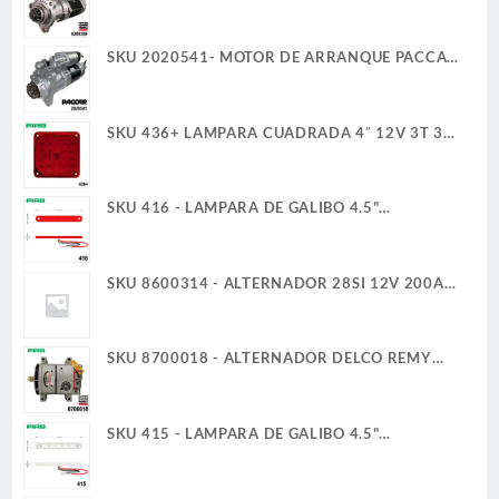
12V 11D PLGR CW 7.3KW CUELLO FIJO DELCO
REMY
SKU 2020541- MOTOR DE ARRANQUE PACCAR
39MT 12V 11D PLGR CW REMAN
SKU 436+ LAMPARA CUADRADA 4″ 12V 3T 30
LED ROJO ALTA/BAJA ULTRA PLANA
SKU 416 - LAMPARA DE GALIBO 4.5"
RECTANGULAR 12V 1W 6 LED ROJO ULTRA
PLANA
SKU 8600314 - ALTERNADOR 28SI 12V 200A
CUADRAMON DELCO REMY GENUINO
SKU 8700018 - ALTERNADOR DELCO REMY
35SI 12V 140A IR/IF CUADRAMON
SKU 415 - LAMPARA DE GALIBO 4.5"
RECTANGULAR 12V 1W 6 BLANCO ULTRA
PLANA