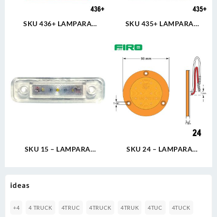
SKU 436+ LAMPARA
SKU 435+ LAMPARA
CUADRADA 4″ 12V 3T 30
CUADRADA 4″ 12V 3T 30
LED ROJO ALTA/BAJA ULTRA
LED BLANCO ALTA/BAJA
PLANA
ULTRA PLANA
SKU 15 – LAMPARA
SKU 24 – LAMPARA
LATERAL 1X4″ 12V 2T 3 LED
REDONDA 2.5″ 12V 2T 12
BLANCO ULTRA PLANA
LED ÁMBAR ULTRA PLANA
ideas
+4
4 TRUCK
4TRUC
4TRUCK
4TRUK
4TUC
4TUCK