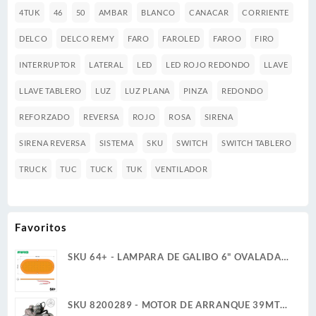
4TUK
46
50
AMBAR
BLANCO
CANACAR
CORRIENTE
DELCO
DELCO REMY
FARO
FAROLED
FAROO
FIRO
INTERRUPTOR
LATERAL
LED
LED ROJO REDONDO
LLAVE
LLAVE TABLERO
LUZ
LUZ PLANA
PINZA
REDONDO
REFORZADO
REVERSA
ROJO
ROSA
SIRENA
SIRENA REVERSA
SISTEMA
SKU
SWITCH
SWITCH TABLERO
TRUCK
TUC
TUCK
TUK
VENTILADOR
Favoritos
SKU 64+ - LAMPARA DE GALIBO 6" OVALADA
12V 6W 36 LED AMBAR ULTRA PLANA
SKU 8200289 - MOTOR DE ARRANQUE 39MT