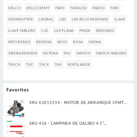
DELCO
DELCO REMY
FARO
FAROLED
FAROO
FIRO
INTERRUPTOR
LATERAL
LED
LED ROJO REDONDO
LLAVE
LLAVE TABLERO
LUZ
LUZ PLANA
PINZA
REDONDO
REFORZADO
REVERSA
ROJO
ROSA
SIRENA
SIRENA REVERSA
SISTEMA
SKU
SWITCH
SWITCH TABLERO
TRUCK
TUC
TUCK
TUK
VENTILADOR
Favoritos
SKU 61011314 - MOTOR DE ARRANQUE 39MT
12V 11D PLGR CW 7.3KW REMAN DELCO
REMY
SKU 416 - LAMPARA DE GALIBO 4.5"
RECTANGULAR 12V 1W 6 LED ROJO ULTRA
PLANA