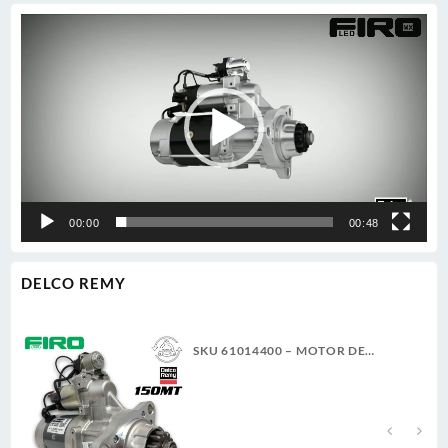
Reproductor
de
vídeo
00:00
00:48
DELCO REMY
SKU 61014400 – MOTOR DE
ARRANQUE 150MT 12V 11D PLGR
CW 7.3KW NUEVA DELCO REMY
GENUINO