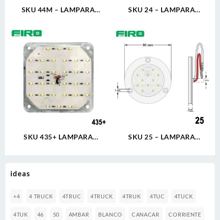
SKU 44M – LAMPARA
SKU 24 – LAMPARA
REDONDA 4″ 12V/24V 3T 30
REDONDA 2.5″ 12V 2T 12
LED ÁMBAR ALTA/BAJA
LED ÁMBAR ULTRA PLANA
ULTRA PLANA
SKU 435+ LAMPARA
SKU 25 – LAMPARA
CUADRADA 4″ 12V 3T 30
REDONDA 2.5″ 12V 2T 12
LED BLANCO ALTA/BAJA
LED BLANCO ULTRA PLANA
ULTRA PLANA
ideas
+4
4 TRUCK
4TRUC
4TRUCK
4TRUK
4TUC
4TUCK
4TUK
46
50
AMBAR
BLANCO
CANACAR
CORRIENTE