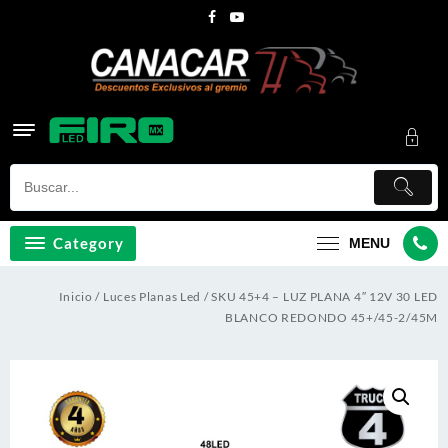
Skip
to
content
Category
MENU
Inicio
/
Luces Planas Led
/ SKU 45+4 – LUZ PLANA 4″ 12V 30 LED
BLANCO REDONDO 45+/45-2/45M