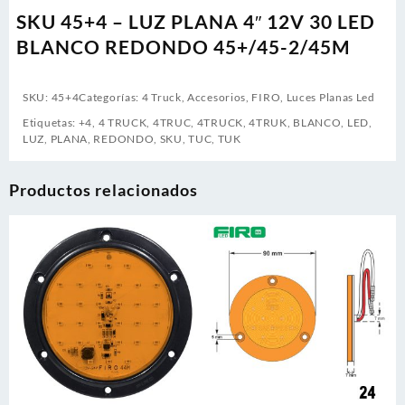
SKU 45+4 – LUZ PLANA 4″ 12V 30 LED
BLANCO REDONDO 45+/45-2/45M
SKU:
45+4
Categorías:
4 Truck
,
Accesorios
,
FIRO
,
Luces Planas Led
Etiquetas:
+4
,
4 TRUCK
,
4TRUC
,
4TRUCK
,
4TRUK
,
BLANCO
,
LED
,
LUZ
,
PLANA
,
REDONDO
,
SKU
,
TUC
,
TUK
Productos relacionados