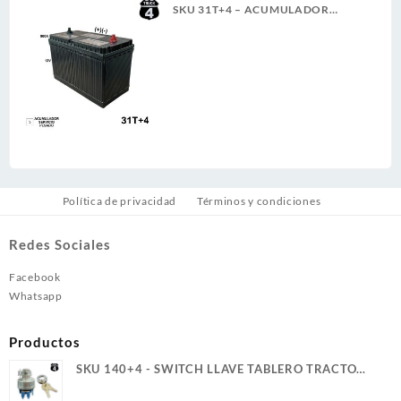
SKU 31T+4 – ACUMULADOR
4TRUCK 12V 900A SERVICIO
PESADO (+)(-) CASCO (5)(G)
Política de privacidad
Términos y condiciones
Redes Sociales
Facebook
Whatsapp
Productos
SKU 140+4 - SWITCH LLAVE TABLERO TRACTO
REFORZADO TER. PALETA ROSCA LARGA 4T