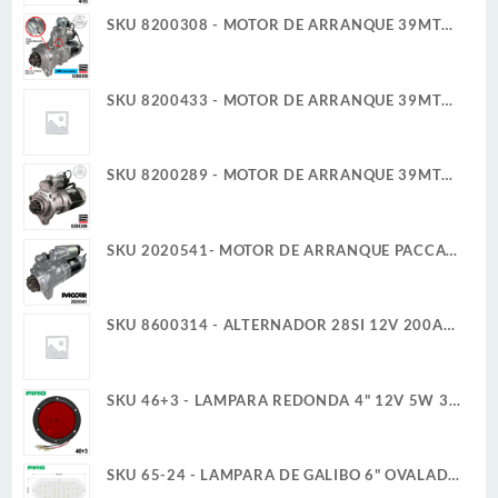
SKU 8200308 - MOTOR DE ARRANQUE 39MT
12V 11D PLGR CW 7.3KW NUEVA DELCO REMY
ORIGINAL
SKU 8200433 - MOTOR DE ARRANQUE 39MT
12V 12D 8/10 PLGR CW 7.3KW SAE 3 CUELLO
ROTATIVO DELCO REMY GENUINO
SKU 8200289 - MOTOR DE ARRANQUE 39MT
12V 11D PLGR CW 7.3KW CUELLO FIJO DELCO
REMY
SKU 2020541- MOTOR DE ARRANQUE PACCAR
39MT 12V 11D PLGR CW REMAN
SKU 8600314 - ALTERNADOR 28SI 12V 200A
CUADRAMON DELCO REMY GENUINO
SKU 46+3 - LAMPARA REDONDA 4" 12V 5W 3
TERMINALES 30 LED ROJO ALTA/BAJA ULTRA
PLANA
SKU 65-24 - LAMPARA DE GALIBO 6" OVALADA