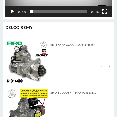
00:00
00:48
DELCO REMY
SKU 61014400 – MOTOR DE
ARRANQUE 150MT 12V 11D PLGR
CW 7.3KW NUEVA DELCO REMY
GENUINO
SKU 8300084 – MOTOR DE
ARRANQUE 39MT 12V 11D PLGR
CW REMAN DELCO REMY