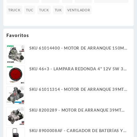
TRUCK
TUC
TUCK
TUK
VENTILADOR
Favoritos
SKU 61014400 - MOTOR DE ARRANQUE 150MT
12V 11D PLGR CW 7.3KW NUEVA DELCO REMY
GENUINO
SKU 46+3 - LAMPARA REDONDA 4" 12V 5W 3
TERMINALES 30 LED ROJO ALTA/BAJA ULTRA
PLANA
SKU 61011314 - MOTOR DE ARRANQUE 39MT
12V 11D PLGR CW 7.3KW REMAN DELCO
REMY
SKU 8200289 - MOTOR DE ARRANQUE 39MT
12V 11D PLGR CW 7.3KW CUELLO FIJO DELCO
REMY
SKU 8900008AF - CARGADOR DE BATERÍAS Y