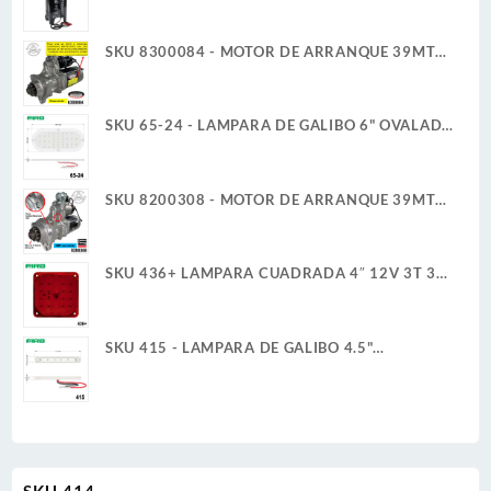
ARRANCADOR 12V 2A/6A 40A/200A
SCHUMACHER
SKU 8300084 - MOTOR DE ARRANQUE 39MT
12V 11D PLGR CW REMAN DELCO REMY
SKU 65-24 - LAMPARA DE GALIBO 6" OVALADA
24V 6W 36 LED BLANCO ULTRA PLANA
SKU 8200308 - MOTOR DE ARRANQUE 39MT
12V 11D PLGR CW 7.3KW NUEVA DELCO REMY
ORIGINAL
SKU 436+ LAMPARA CUADRADA 4″ 12V 3T 30
LED ROJO ALTA/BAJA ULTRA PLANA
SKU 415 - LAMPARA DE GALIBO 4.5"
RECTANGULAR 12V 1W 6 BLANCO ULTRA
PLANA