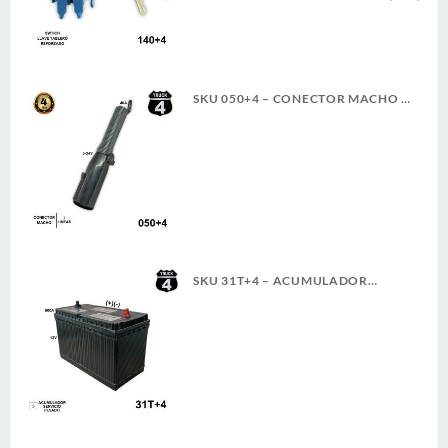
A
SKU 050+4 – CONECTOR MACHO 7
LINEAS 6-24V 40A 4TRUCK
SKU 31T+4 – ACUMULADOR
4TRUCK 12V 900A SERVICIO
PESADO (+)(-) CASCO (5)(G)