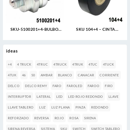
SKU-5100201+4-BULBO
SKU 104+4 – CINTA
REVERSA 2 TORNILLOS
AISLANTE NEGRA PVC 3/4″
TRACTOCAMION
19mm X 35mts X 0.02mm -10
REFORZADO
ºC / + 120°
ideas
+4
4 TRUCK
4TRUC
4TRUCK
4TRUK
4TUC
4TUCK
4TUK
46
50
AMBAR
BLANCO
CANACAR
CORRIENTE
DELCO
DELCO REMY
FARO
FAROLED
FAROO
FIRO
INTERRUPTOR
LATERAL
LED
LED ROJO REDONDO
LLAVE
LLAVE TABLERO
LUZ
LUZ PLANA
PINZA
REDONDO
REFORZADO
REVERSA
ROJO
ROSA
SIRENA
SIRENA REVERSA
SISTEMA
SKU
SWITCH
SWITCH TABLERO