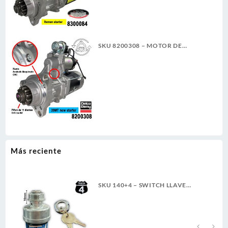
SKU 8200308 – MOTOR DE
ARRANQUE 39MT 12V 11D PLGR
CW 7.3KW NUEVA DELCO REMY
ORIGINAL
Más reciente
SKU 140+4 – SWITCH LLAVE
TABLERO TRACTO REFORZADO
TER. PALETA ROSCA LARGA 4T