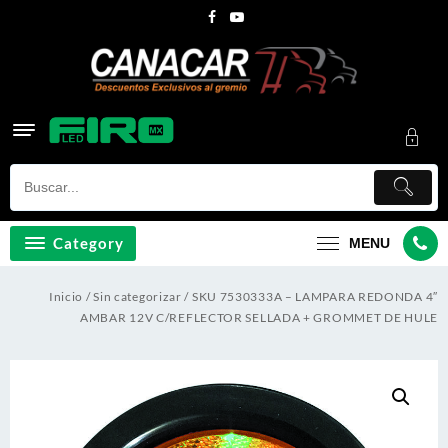
Skip
to
content
Category
MENU
Inicio
/
Sin categorizar
/ SKU 7530333A – LAMPARA REDONDA 4″
AMBAR 12V C/REFLECTOR SELLADA + GROMMET DE HULE