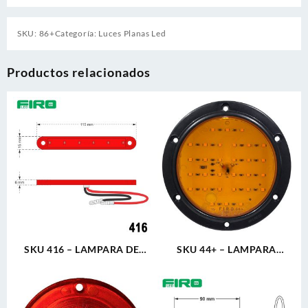
SKU:
86+
Categoría:
Luces Planas Led
Productos relacionados
SKU 416 – LAMPARA DE
SKU 44+ – LAMPARA
GALIBO 4.5″ RECTANGULAR
REDONDA 4″ 12V 3T 30 LED
12V 1W 6 LED ROJO ULTRA
ÁMBAR ALTA/BAJA ULTRA
PLANA
PLANA