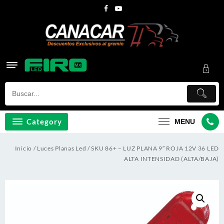
Skip
to
content
Category
MENU
Inicio
/
Luces Planas Led
/ SKU 86+ – LUZ PLANA 9″ ROJA 12V 36 LED
ALTA INTENSIDAD (ALTA/BAJA)