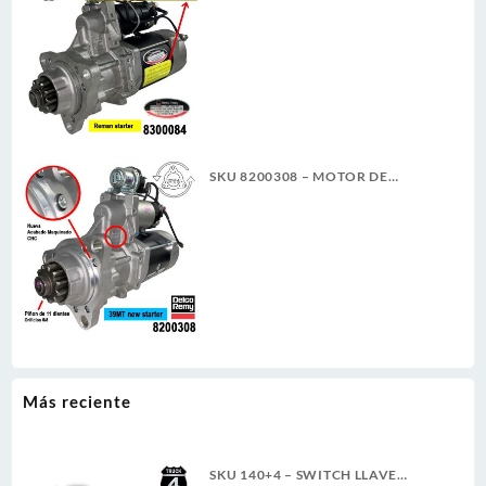
ARRANQUE 39MT 12V 11D PLGR
CW REMAN DELCO REMY
SKU 8200308 – MOTOR DE
ARRANQUE 39MT 12V 11D PLGR
CW 7.3KW NUEVA DELCO REMY
ORIGINAL
Más reciente
SKU 140+4 – SWITCH LLAVE