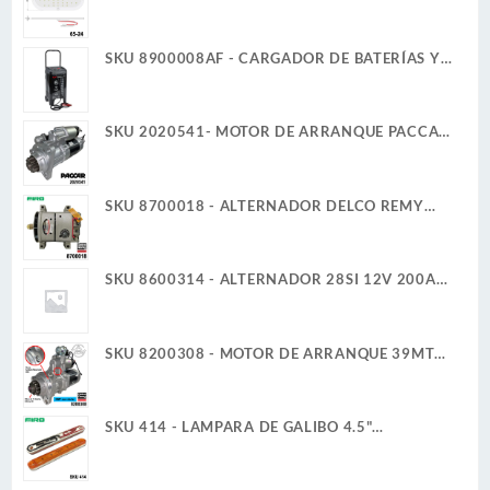
24V 6W 36 LED BLANCO ULTRA PLANA
SKU 8900008AF - CARGADOR DE BATERÍAS Y
ARRANCADOR 12V 2A/6A 40A/200A
SCHUMACHER
SKU 2020541- MOTOR DE ARRANQUE PACCAR
39MT 12V 11D PLGR CW REMAN
SKU 8700018 - ALTERNADOR DELCO REMY
35SI 12V 140A IR/IF CUADRAMON
SKU 8600314 - ALTERNADOR 28SI 12V 200A
CUADRAMON DELCO REMY GENUINO
SKU 8200308 - MOTOR DE ARRANQUE 39MT
12V 11D PLGR CW 7.3KW NUEVA DELCO REMY
ORIGINAL
SKU 414 - LAMPARA DE GALIBO 4.5"
RECTANGULAR 12V 1W 6 LED AMBAR ULTRA
PLANA