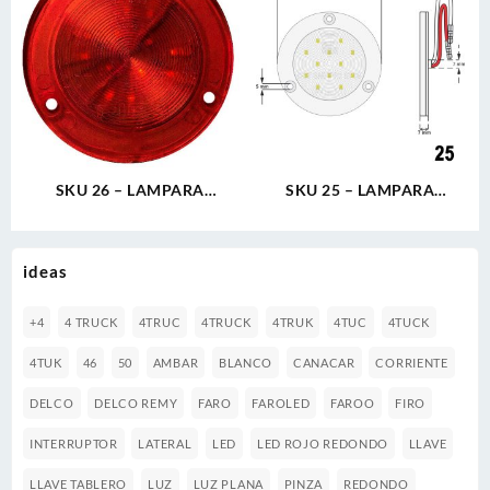
SKU 26 – LAMPARA
SKU 25 – LAMPARA
REDONDA 2.5″ 12V 2T 12
REDONDA 2.5″ 12V 2T 12
LED ROJO ULTRA PLANA
LED BLANCO ULTRA PLANA
ideas
+4
4 TRUCK
4TRUC
4TRUCK
4TRUK
4TUC
4TUCK
4TUK
46
50
AMBAR
BLANCO
CANACAR
CORRIENTE
DELCO
DELCO REMY
FARO
FAROLED
FAROO
FIRO
INTERRUPTOR
LATERAL
LED
LED ROJO REDONDO
LLAVE
LLAVE TABLERO
LUZ
LUZ PLANA
PINZA
REDONDO