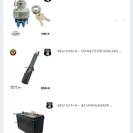
TABLERO TRACTO REFORZADO
TER. PALETA ROSCA LARGA 4T
A
SKU 050+4 – CONECTOR MACHO 7
LINEAS 6-24V 40A 4TRUCK
SKU 31T+4 – ACUMULADOR
4TRUCK 12V 900A SERVICIO
PESADO (+)(-) CASCO (5)(G)