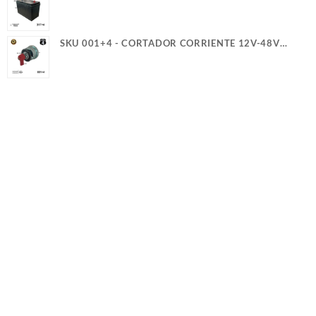
SERVICIO PESADO (+)(-) CASCO (5)(G)
SKU 001+4 - CORTADOR CORRIENTE 12V-48V
300A 2T Y GUIA PERILLA ROJA 4TRUCK