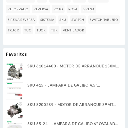
REFORZADO
REVERSA
ROJO
ROSA
SIRENA
SIRENA REVERSA
SISTEMA
SKU
SWITCH
SWITCH TABLERO
TRUCK
TUC
TUCK
TUK
VENTILADOR
Favoritos
SKU 61014400 - MOTOR DE ARRANQUE 150MT
12V 11D PLGR CW 7.3KW NUEVA DELCO REMY
GENUINO
SKU 415 - LAMPARA DE GALIBO 4.5"
RECTANGULAR 12V 1W 6 BLANCO ULTRA
PLANA
SKU 8200289 - MOTOR DE ARRANQUE 39MT
12V 11D PLGR CW 7.3KW CUELLO FIJO DELCO
REMY
SKU 65-24 - LAMPARA DE GALIBO 6" OVALADA